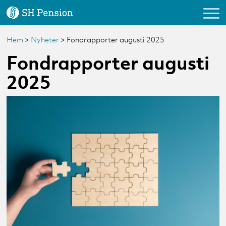
Hem
>
Nyheter
>
Fondrapporter augusti 2025
Logga in
Fondrapporter augusti
2025
Vårt erbjudande
Kundservice
Om oss
Nyheter & Tips
Förmedlare