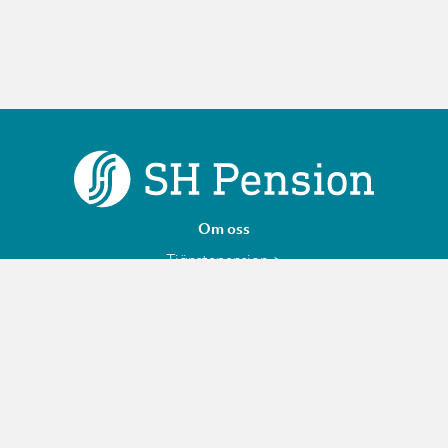
Om oss
Tjänstepension
Finansiell information
Personuppgifter
Jobba hos oss – SH Pension
Följ oss på LinkedIn
Cookies