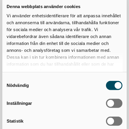
aktier i april
Denna webbplats använder cookies
2026-05-25
Vi använder enhetsidentifierare för att anpassa innehållet
Efter en mycket volatil och, sett till avkastningen, svag
och annonserna till användarna, tillhandahålla funktioner
mars månad för globala finansmarknader
för sociala medier och analysera vår trafik. Vi
återhämtade sig aktiekurserna under april. Flera
vidarebefordrar även sådana identifierare och annan
börser har noterat nya rekordnivåer, drivet av en
bräcklig vapenvila som annonserades den 9 april,
information från din enhet till de sociala medier och
förhoppningar om ett återöppnande av...
annons- och analysföretag som vi samarbetar med.
Läs mer >
Dessa kan i sin tur kombinera informationen med annan
information som du har tillhandahållit eller som de har
samlat in när du har använt deras tjänster.
Samtyckesval
Nödvändig
Inställningar
Statistik