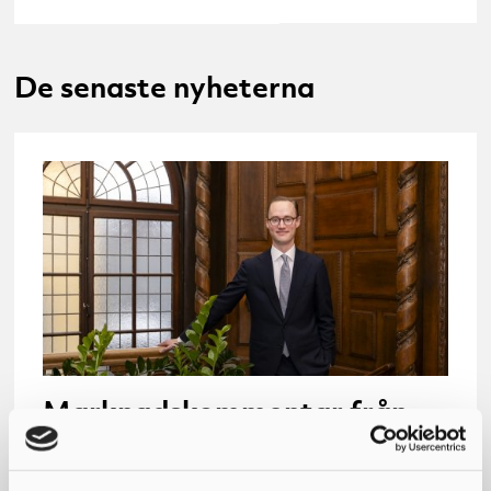
De senaste nyheterna
Marknadskommentar från
kapitalförvaltningschefen –
stark återhämtning för