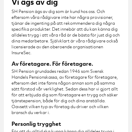
Vi ägs av dig
SH Pension ägs av dig som är kund hos oss. Och
eftersom våra rådgivare inte har några provisioner,
tjänar de ingenting på att rekommendera dig några
specifika produkter. Det innebär att du kan känna dig
alldeles trygg i att våra råd är de bästa för just dig och
dina medarbetare. Självklart är våra rådgivare också
licensierade av den oberoende organisationen
InsureSec.
Av företagare. För företagare.
SH Pension grundades redan 1946 som Svensk
Handels Pensionskassa, av företagare för företagare,
eftersom det inte fanns någon annan som på samma
sätt förstod vår verklighet. Sedan dess har vi gjort allt
för att erbjuda dig som företagare en trygg och säker
tjänstepension, både för dig och dina anställda.
Oavsett vilken typ av företag du driver och vilken
bransch du verkar i.
Personlig trygghet
För att du alltid ska kunna känna dig alldeles trygg i