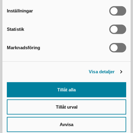
Efternamn*
Inställningar
E-postadress*
Statistik
Marknadsföring
Mobilnummer*
Företag*
Visa detaljer
Tillåt alla
Ja, jag godkänner att uppgifterna jag lämnar får lagras i
enlighet med GDPR
Tillåt urval
Avvisa