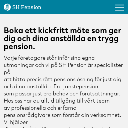
Logga in
Boka ett kickfritt möte som ger
dig och dina anställda en trygg
pension.
Vårt erbjudande
Varje företagare står inför sina egna
Kundservice
utmaningar och vi på SH Pension är specialister
på
Om oss
att hitta precis rätt pensionslösning för just dig
och dina anställda. En tjänstepension
Nyheter & Tips
som passar just era behov och förutsättningar.
Hos oss har du alltid tillgång till vårt team
Förmedlare
av professionella och erfarna
pensionsrådgivare som förstår din verksamhet.
Vi hjälper