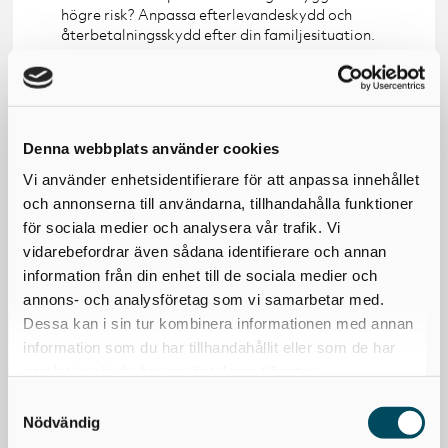
högre risk? Anpassa efterlevandeskydd och
återbetalningsskydd efter din familjesituation.
Hur länge vill du ha din tjänstepension utbetald?
Kort uttag ger mer pengar i början, men kan göra
ekonomin svår längre fram. Du behöver också
fundera över hur det påverkar skattesatsen.
Denna webbplats använder cookies
Vi använder enhetsidentifierare för att anpassa innehållet
och annonserna till användarna, tillhandahålla funktioner
för sociala medier och analysera vår trafik. Vi
Boka kostnadsfri rådgivning
vidarebefordrar även sådana identifierare och annan
Boka kostnadsfri rådgivning med en av våra erfarna
information från din enhet till de sociala medier och
pensionsrådgivare. Vi är specialister på tjänstepension
annons- och analysföretag som vi samarbetar med.
och trygghetsförsäkringar och hjälper dig att skapa
Dessa kan i sin tur kombinera informationen med annan
det bästa upplägget för både dig och ditt företag.
information som du har tillhandahållit eller som de har
Fyll i formuläret så kontaktar vi dig inom 24 timmar.
samlat in när du har använt deras tjänster.
Samtyckesval
Förnamn*
Nödvändig