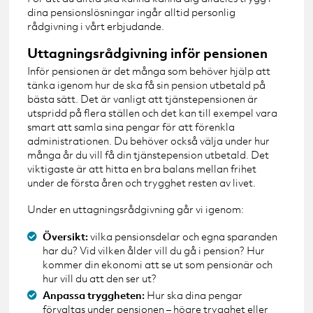
dina pensionslösningar ingår alltid personlig
rådgivning i vårt erbjudande.
Uttagningsrådgivning inför pensionen
Inför pensionen är det många som behöver hjälp att
tänka igenom hur de ska få sin pension utbetald på
bästa sätt. Det är vanligt att tjänstepensionen är
utspridd på flera ställen och det kan till exempel vara
smart att samla sina pengar för att förenkla
administrationen. Du behöver också välja under hur
många år du vill få din tjänstepension utbetald. Det
viktigaste är att hitta en bra balans mellan frihet
under de första åren och trygghet resten av livet.
Under en uttagningsrådgivning går vi igenom:
Översikt:
vilka pensionsdelar och egna sparanden
har du? Vid vilken ålder vill du gå i pension? Hur
kommer din ekonomi att se ut som pensionär och
hur vill du att den ser ut?
Anpassa tryggheten:
Hur ska dina pengar
förvaltas under pensionen – högre trygghet eller