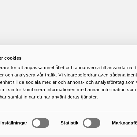
r cookies
rare för att anpassa innehållet och annonserna till användarna, t
er och analysera vår trafik. Vi vidarebefordrar även sådana ident
 enhet till de sociala medier och annons- och analysföretag som 
 i sin tur kombinera informationen med annan information som
e har samlat in när du har använt deras tjänster.
Om oss
Tjänstepension
Finansiell information
Inställningar
Statistik
Marknadsfö
Personuppgifter
Jobba hos oss – SH Pensio