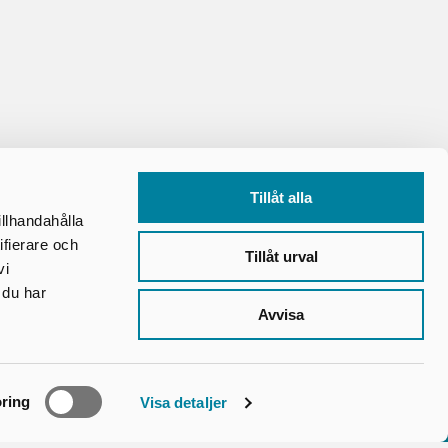
Tillåt alla
illhandahålla
ifierare och
Tillåt urval
vi
 du har
Avvisa
Kontakt
Kontakta oss
Villkor & Blanketter
ring
Visa detaljer
Frågor & svar
n
Vid klagomål