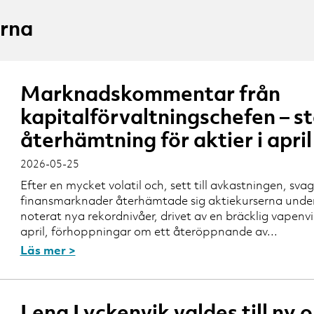
erna
Marknadskommentar från
kapitalförvaltningschefen – s
återhämtning för aktier i april
2026-05-25
Efter en mycket volatil och, sett till avkastningen, sv
finansmarknader återhämtade sig aktiekurserna under a
noterat nya rekordnivåer, drivet av en bräcklig vapen
april, förhoppningar om ett återöppnande av...
Läs mer >
Lena Lyckenvik valdes till ny