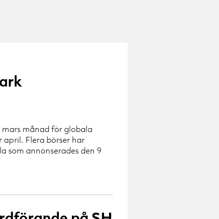
tark
ag mars månad för globala
pril. Flera börser har
vila som annonserades den 9
 ordförande på SH