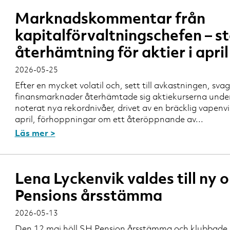
Marknadskommentar från
kapitalförvaltningschefen – s
återhämtning för aktier i april
2026-05-25
Efter en mycket volatil och, sett till avkastningen, sv
finansmarknader återhämtade sig aktiekurserna under a
noterat nya rekordnivåer, drivet av en bräcklig vapen
april, förhoppningar om ett återöppnande av...
Läs mer >
Lena Lyckenvik valdes till ny
Pensions årsstämma
2026-05-13
Den 12 maj höll SH Pension årsstämma och klubbade i