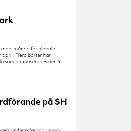
tark
ag mars månad för globala
pril. Flera börser har
vila som annonserades den 9
 ordförande på SH
genom flera förändringar i