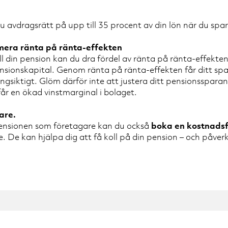
avdragsrätt på upp till 35 procent av din lön när du spara
mera ränta på ränta-effekten
din pension kan du dra fördel av ränta på ränta-effekten, 
ensionskapital. Genom ränta på ränta-effekten får ditt spar
ngsiktigt. Glöm därför inte att justera ditt pensionsspara
 får en ökad vinstmarginal i bolaget.
are.
pensionen som företagare kan du också
boka en kostnadsf
. De kan hjälpa dig att få koll på din pension – och påverka