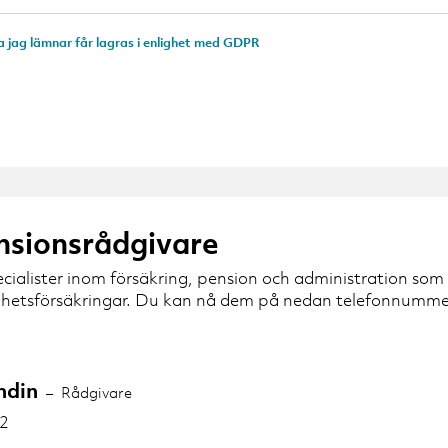
a jag lämnar får lagras i enlighet med GDPR
nsionsrådgivare
ecialister inom försäkring, pension och administration som
hetsförsäkringar. Du kan nå dem på nedan telefonnummer e
ndin
Rådgivare
72