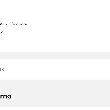
ss
Rådgivare
15
18
erna