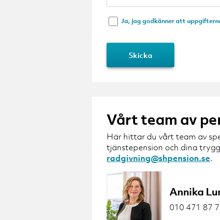
Ja, jag godkänner att uppgiftern
Vårt team av pe
Här hittar du vårt team av sp
tjänstepension och dina trygg
radgivning@shpension.se
.
Annika Lu
010 471 87 