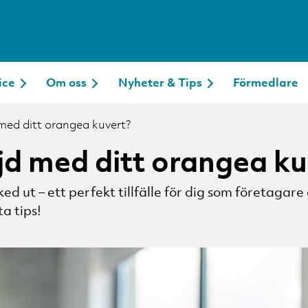
ice
Om oss
Nyheter & Tips
Förmedlare
 med ditt orangea kuvert?
öjd med ditt orangea ku
d ut – ett perfekt tillfälle för dig som företagare
a tips!