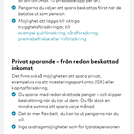
av din lön (max 10 prisbasbelopp per år).
Pengarna du väljer att spara beskattas först när de
betalas ut som pension.
Möjlighet att lägga till viktiga
trygghetsförsäkringar, till
exempel sjukförsäkring, vårdförsäkring,
premiebefrielse eller livförsäkring
.
Privat sparande – från redan beskattad
inkomst
Det finns också möjligheten att spara privat,
exempelvis via ett investeringssparkonto (ISK) eller
kapitalförsäkring:
Du sparar med redan skattade pengar – och slipper
beskattning när du tar ut dem. Du får dock en
mindre summa att spara varje månad.
Det är mer flexibelt: du kan ta ut pengarna när du
vill.
Inga avdragsmöjligheter som för tjänstepensionen.