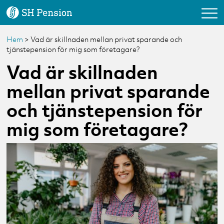
Hem
>
Vad är skillnaden mellan privat sparande och
Logga in
tjänstepension för mig som företagare?
Vad är skillnaden
Vårt erbjudande
mellan privat sparande
och tjänstepension för
Kundservice
mig som företagare?
Om oss
Nyheter & Tips
Förmedlare