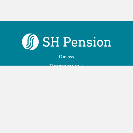
Om oss
Tjänstepension
Finansiell information
Personuppgifter
Jobba hos oss – SH Pension
Följ oss på LinkedIn
Cookies
Kontakt
Kontakta oss