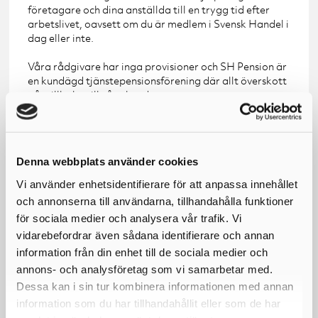
företagare och dina anställda till en trygg tid efter
arbetslivet, oavsett om du är medlem i Svensk Handel i
dag eller inte.
Våra rådgivare har inga provisioner och SH Pension är
en kundägd tjänstepensionsförening där allt överskott
går tillbaka till våra kunder.
Förnamn*
Denna webbplats använder cookies
Efternamn*
Vi använder enhetsidentifierare för att anpassa innehållet
och annonserna till användarna, tillhandahålla funktioner
E-postadress*
för sociala medier och analysera vår trafik. Vi
vidarebefordrar även sådana identifierare och annan
information från din enhet till de sociala medier och
Mobilnummer*
annons- och analysföretag som vi samarbetar med.
Dessa kan i sin tur kombinera informationen med annan
Företag*
information som du har tillhandahållit eller som de har