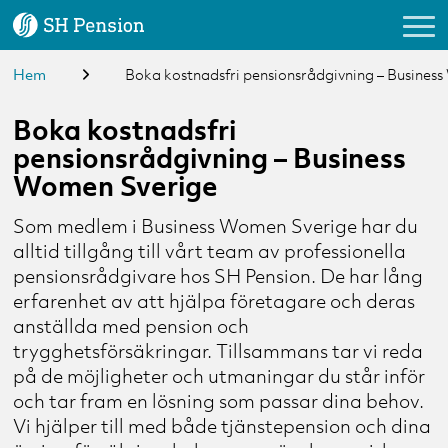
Hem
Boka kostnadsfri pensionsrådgivning – Busines
Logga in
Boka kostnadsfri
pensionsrådgivning – Business
Vårt erbjudande
Women Sverige
Kundservice
Som medlem i Business Women Sverige har du
alltid tillgång till vårt team av professionella
Om oss
pensionsrådgivare hos SH Pension. De har lång
erfarenhet av att hjälpa företagare och deras
Nyheter & Tips
anställda med pension och
trygghetsförsäkringar. Tillsammans tar vi reda
Förmedlare
på de möjligheter och utmaningar du står inför
och tar fram en lösning som passar dina behov.
Vi hjälper till med både tjänstepension och dina