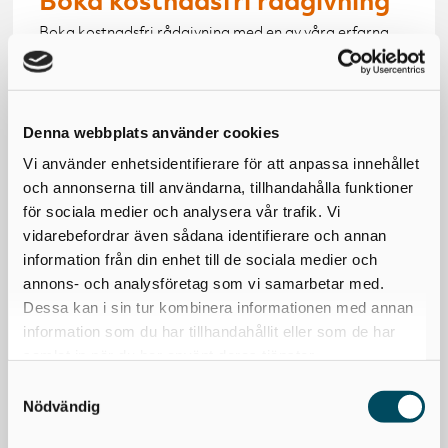
Boka kostnadsfri rådgivning
Boka kostnadsfri rådgivning med en av våra erfarna
pensionsrådgivare. Vi är specialister på tjänstepension
och trygghetsförsäkringar och hjälper dig att skapa
det bästa upplägget för både dig och ditt företag.
Fyll i formuläret så kontaktar vi dig inom 24 timmar.
Denna webbplats använder cookies
Vi använder enhetsidentifierare för att anpassa innehållet
Förnamn*
och annonserna till användarna, tillhandahålla funktioner
för sociala medier och analysera vår trafik. Vi
Efternamn*
vidarebefordrar även sådana identifierare och annan
information från din enhet till de sociala medier och
annons- och analysföretag som vi samarbetar med.
E-postadress*
Dessa kan i sin tur kombinera informationen med annan
information som du har tillhandahållit eller som de har
samlat in när du har använt deras tjänster.
Mobilnummer*
Samtyckesval
Nödvändig
Företag*