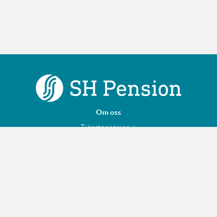
Om oss
Tjänstepension
Finansiell information
Personuppgifter
Jobba hos oss – SH Pension
Följ oss på LinkedIn
Cookies