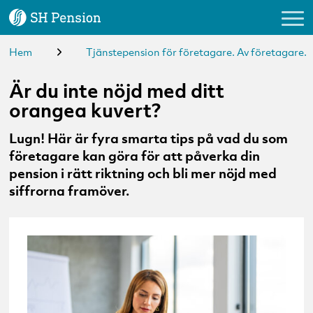
Hem
Tjänstepension för företagare. Av företagare.
Logga in
Är du inte nöjd med ditt
orangea kuvert?
Vårt erbjudande
Lugn! Här är fyra smarta tips på vad du som
Kundservice
företagare kan göra för att påverka din
pension i rätt riktning och bli mer nöjd med
Om oss
siffrorna framöver.
Nyheter & Tips
Förmedlare