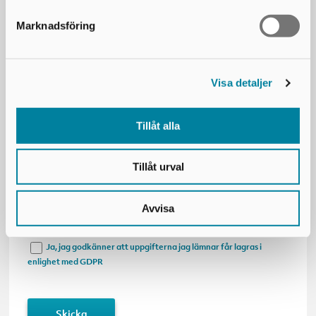
Förnamn*
Marknadsföring
Efternamn*
Visa detaljer
E-postadress*
Tillåt alla
Mobilnummer*
Tillåt urval
Företag*
Avvisa
Ja, jag godkänner att uppgifterna jag lämnar får lagras i
enlighet med GDPR