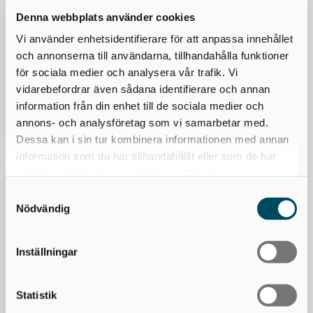
4.
Ta hjälp av våra rådgivare.
Denna webbplats använder cookies
För att få hjälp att maxa pensionen som företagare
Vi använder enhetsidentifierare för att anpassa innehållet
kan du också
boka en kostnadsfri
och annonserna till användarna, tillhandahålla funktioner
pensionsrådgivning
hos en av våra erfarna rådgivare.
för sociala medier och analysera vår trafik. Vi
De kan hjälpa dig att få koll på din pension – och
vidarebefordrar även sådana identifierare och annan
påverka den i rätt riktning.
information från din enhet till de sociala medier och
annons- och analysföretag som vi samarbetar med.
Dessa kan i sin tur kombinera informationen med annan
information som du har tillhandahållit eller som de har
samlat in när du har använt deras tjänster.
Samtyckesval
Få kostnadsfri rådgivning
Nödvändig
Boka kostnadsfri rådgivning med en av våra erfarna
pensionsrådgivare. Vi är specialister på tjänstepension
och trygghetsförsäkringar och hjälper dig att skapa
Inställningar
det bästa upplägget för både dig och ditt företag.
Fyll i formuläret så kontaktar vi dig inom 24 timmar.
Statistik